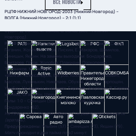
ВСЕ НОВОСТИ
РЦПФ НИЖНИЙ НОВГОРОД-2003 (Нижний Новгород) –
ВОЛГА (Нижний Новгород) – 2:1 (1:1)
23 января
. Нижний Новгород. Стадион ФОКа «Мещерский».
Судьи
: Д. Быков, М. Быков, С. Белов (все – Нижний
Новгород).
РЦПФ «Нижний Новгород-2003»:
Молодов, Бежко, Серов,
Гаганин, Жолтяков, Ижов, Лискин, Е. Макаров, Шамилов,
Синицын, Якшин.
На замены выходили:
Бондаренко,
Бритарев, Голов, Жолобов, Плакидин, Прокопенко,
Здобников, М. Смирнов.
«Волга»:
Александров, Багров, Кожевников, Волчкевич,
Маслов, Луконькин, Николаев, Обухов, Петоян, Тарпощян,
Улыбин.
На замены выходили:
Баранов, Захряпин, В. Карпов,
Миляев, Оганесян, Шеин.
Голы:
1:0 – Синицын (31), 1:1 – В. Карпов (36), 2:1 –
Бондаренко (62).
На 79 минуте С. Улыбин («Волга») не реализовал пенальти
(вратарь).
Предупреждены:
Улыбин (57) – Синицын (73), Якшин (79).
Матч проходил в два тайма по 40 минут.