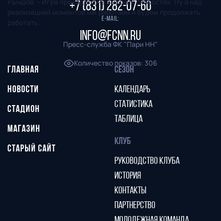
Рындов. –
Игра проходила на высоких скоростях. Ну а над
+7 (831) 282-07-60
реализацией моментов мы работаем и будем продолжать
E-mail:
работать.
info@fcnn.ru
Пресс-служба ФК "Пари НН"
Количество показов
:
306
ГЛАВНАЯ
СЕЗОН
НОВОСТИ
КАЛЕНДАРЬ
СТАТИСТИКА
СТАДИОН
ТАБЛИЦА
МАГАЗИН
КЛУБ
СТАРЫЙ САЙТ
РУКОВОДСТВО КЛУБА
ИСТОРИЯ
КОНТАКТЫ
ПАРТНЕРСТВО
МОЛОДЕЖНАЯ КОМАНДА