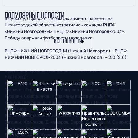
ПОПУЛЯРНЫЕ НОВОСТИ
В субботу, 6 февраля, в рамках зимнего первенства
Нижегородской области встретились команды РЦПФ
«Нижний Новгород-М» и РЦПФ «Нижний Новгород-2003».
Победу одержали футболисты молодежки.
ВСЕ НОВОСТИ
РЦПФ НИЖНИЙ НОВГОРОД-М (Нижний Новгород) – РЦПФ
НИЖНИЙ НОВГОРОД-2003 (Нижний Новгород) – 2:0 (2:0)
6 февраля.
Нижний Новгород. Стадион ФОКа «Мещерский».
Судьи:
Е. Егоров, Д. Ледков, Д. Балакин (все – Нижний
Новгород).
РЦПФ «Нижний Новгород-М»:
Лаврентьев, Ахмеджанов,
Груничев, Горохов, Лисин, Макушин, Мочалов, Пигаев, Раков,
Рузавин, Северьянов.
На замены выходили
: Дегтярев,
Юферов, Бородавин, Винокуров, Жабарин, Ильичев,
Мартынов.
РЦПФ «Нижний Новгород-2003»:
Молодов, Балакин, Бежко,
Гаганин, Жолтяков, Е. Макаров, Серов, Синицын, М. Смирнов,
Шамилов, Бондаренко.
На замены выходили
: Мигунов,
Бритарев, Голов, Жолобов, Ижов, Краев, Якшин.