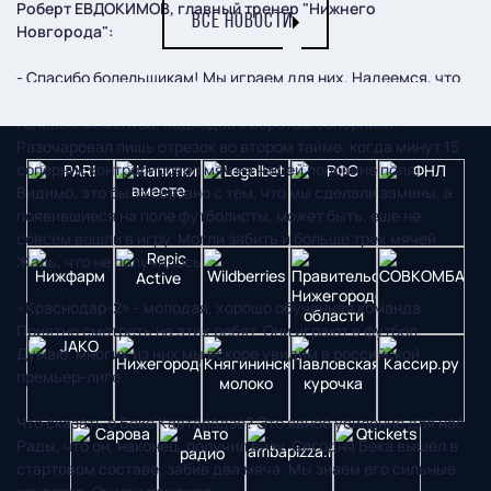
Роберт ЕВДОКИМОВ, главный тренер "Нижнего
ВСЕ НОВОСТИ
Новгорода":
- Спасибо болельщикам! Мы играем для них. Надеемся, что
игра всем понравилась. Мы забили три мяча. Создали много
голевых моментов, подходов к воротам соперника.
Разочаровал лишь отрезок во втором тайме, когда минут 15
соперник контролировал мяч на нашей половине поля.
Видимо, это было связано с тем, что мы сделали замены, а
появившиеся на поле футболисты, может быть, еще не
совсем вошли в игру. Могли забить и больше трех мячей.
Жаль, что не получилось.
«Краснодар-2» - молодая, хорошо обученная команда.
Приятно смотреть на этих ребят. Они играют в футбол.
Думаю, многих из них мы вскоре увидим в российской
премьер-лиге.
Что сказать о Беке Кавтарадзе? Это явное усиление для нас.
Рады, что он, наконец, получил визу. Сегодня Бека вышел в
стартовом составе, забив два мяча. Мы знаем его сильные