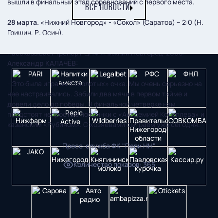
вышли в финальный этап соревнований с первого места.
ВСЕ НОВОСТИ
28 марта.
«Нижний Новгород» - «Сокол» (Саратов) – 2:0 (Н.
Гришин, Р. Осин).
Рассказывает тренер РЦПФ «Нижний Новгород-2006»
Александр КАЛАЧЁВ:
- Это была игра за 3 «золотых» очка. Мы очень серьезно на
нее настраивались. Забили два мяча в первом тайме и
довели дело до победы. В финальной четверке нам
предстоят непростые поединки с «Академией Коноплева» и
казанским «Рубином». С хозяевами сыграем уже сегодня.
Пресс-служба ФК "Пари НН"
Количество показов
:
365