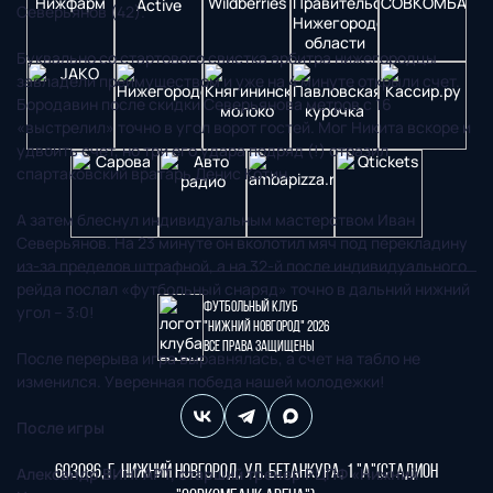
Северьянов (42).
Буквально со стартового свистка арбитра нижегородцы
завладели преимуществом и уже на 4 минуте открыли счет.
Бородавин после скидки Северьянова метров с 16
«выстрелил» точно в угол ворот гостей. Мог Никита вскоре и
удвоить счет, но три его удара подряд (!) отразил
спартаковский вратарь Денис Котин.
А затем блеснул индивидуальным мастерством Иван
Северьянов. На 23 минуте он вколотил мяч под перекладину
из-за пределов штрафной, а на 32-й после индивидуального
рейда послал «футбольный снаряд» точно в дальний нижний
Футбольный клуб
угол – 3:0!
"Нижний Новгород" 2026
Все права защищены
После перерыва игра выравнялась, а счет на табло не
изменился. Уверенная победа нашей молодежки!
После игры
603086, г. Нижний Новгород, ул. Бетанкура, 1 "А"(стадион
Александр ВИНГАРТ, старший тренер РЦПФ «Нижний