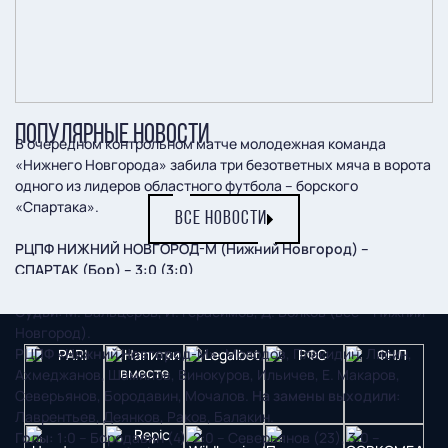
ПОПУЛЯРНЫЕ НОВОСТИ
В очередном контрольном матче молодежная команда
«Нижнего Новгорода» забила три безответных мяча в ворота
одного из лидеров областного футбола – борского
«Спартака».
ВСЕ НОВОСТИ
РЦПФ НИЖНИЙ НОВГОРОД-М (Нижний Новгород) –
СПАРТАК (Бор) – 3:0 (3:0)
3 апреля
. Нижний Новгород. Стадион ФОКа «Мещерский».
Судьи
: М. Бальцеров, И. Герасимов, Д. Волков (все – Нижний
Новгород).
РЦПФ «Нижний Новгород-М»:
Молодов, Плакидин, Лисин,
Ахмеджанов, Шамилов, Винокуров, Ильичев, Е. Макаров,
Северьянов, Бородавин, Мочалов.
На замены выходили
:
Лаврентьев, Деянков, Раков, Балакин.
Голы:
1:0 – Бородавин (4), 2:0 – Северьянов (23), 3:0 –