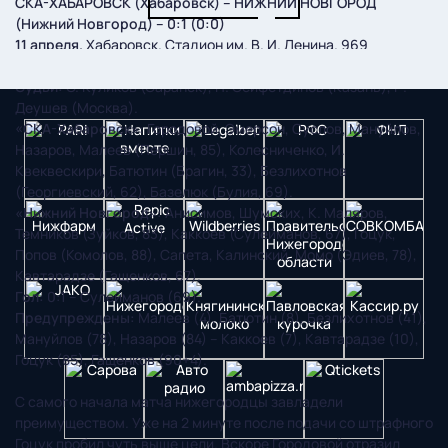
СКА-ХАБАРОВСК (Хабаровск) – НИЖНИЙ НОВГОРОД
(Нижний Новгород) – 0:1 (0:0)
11 апреля.
Хабаровск. Стадион им. В. И. Ленина. 969
зрителей.
Судьи:
С. Куликов (Саранск), Н. Сейфетдинов (Казань), Р.
Деушев (Москва).
«СКА-Хабаровск»:
Городовой, Эмерсон, Суслов, Мануйлов,
Назаров, Малеев (Першин, 85), Колесниченко, И.
Квеквескири, Батютин (Брагин, 33), Безлихотнов
(Георгиевский, 62), Базелюк (Булия, 69).
«Нижний Новгород»:
Анисимов, Шумских, К. Маляров,
Темников (Зуйков, 83), Каккоев (Сулейманов, 67), Гоцук,
Попов (Комолов, 88), Сапета, Калинский, Момо (Эдиев, 78),
Кавтарадзе (Гащенков, 67).
Гол:
0:1 – Сулейманов (69).
Предупреждены:
Малеев (4), Батютин (8), Безлихотнов (41),
Мануйлов (78), Назаров (84) – Каккоев (7), Кавтарадзе (10),
Гоцук (85), Гащенков (90+4).
С самого начала матча нижегородцы завладели
преимуществом. Уже на 2 минуте после подачи со штрафного
Гоцук пробил чуть выше цели. Вскоре Городовой отразил