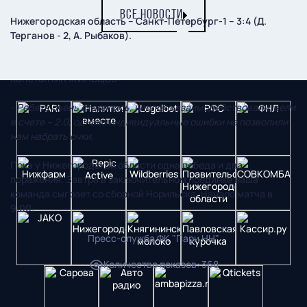
ВСЕ НОВОСТИ
Нижегородская область – Санкт-Петербург-1 – 3:4 (Д.
Терганов - 2, А. Рыбаков).
Рассказывает тренер Академии «Нижний Новгород»
Константин ЖИЛЬЦОВ:
- Ребята очень старались, неплохо взаимодействовали, вели
в счете – 2:0, однако индивидуальные ошибки не позволили
нам набрать очки.
Пока у Нижегородской области одна победа и два
поражения. Завтра в заключительном поединке наша
команда сыграет со сборной Норильска. Начало матча в
9:00.
Пресс-служба ФК "Пари НН"
Количество показов
:
368