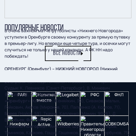
ПОПУЛЯРНЫЕ НОВОСТИ
В очень важном матче футболисты «Нижнего Новгорода»
уступили в Оренбурге своему конкуренту за прямую путевку
в премьер-лигу. Но впереди еще четыре тура, и осечки могут
случиться не только у нашей команды. А ФК НН надо
ВСЕ НОВОСТИ
побеждать!
ОРЕНБУРГ (Оренбург) – НИЖНИЙ НОВГОРОД (Нижний
Новгород) – 2:1 (2:0)
24 апреля
. Оренбург. Стадион «Газовик». 3384 зрителя.
Судьи:
К. Левников (Санкт-Петербург), В. Миневич
(Смоленск), И. Князев (Курск).
«Оренбург»:
Климович (Кеняйкин, 30), Сиваков, Малых,
Гойкович, Аюпов (Миронов, 70), Палиенко (А. Козлов, 71),
Бреев (Нойок, 59), Ткачук, Капленко (Мамин, 90+6), Д.
Воробьев, Фамейе.
«Нижний Новгород»
: Анисимов, Шумских, К. Маляров,
Темников, Каккоев, Гоцук, Гащенков, Султонов (Горбунов, 75),