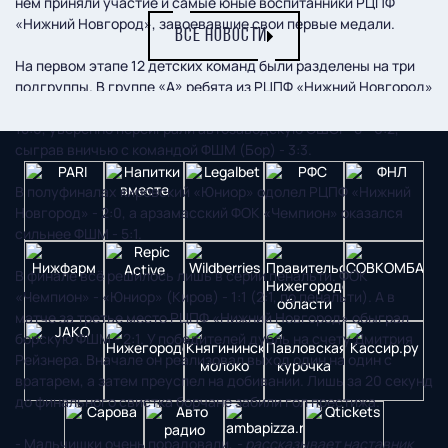
нем приняли участие и самые юные воспитанники РЦПФ
«Нижний Новгород», завоевавшие свои первые медали.
ВСЕ НОВОСТИ
На первом этапе 12 детских команд были разделены на три
подгруппы. В группе «А» ребята из РЦПФ «Нижний Новгород»
буквально разгромили земляков из ФОКа «Мещерский» -
18:0, уверенно переиграли автозаводскую СШОР-8 - 6:2,
сыграв вничью с командой ФШМ (Бор) - 3:3.
В полуфиналах кировский «Юниор» одолел РЦПФ «Нижний
Новгород» - 2:0, а арзамасский ФОК «Чемпион» оказался
сильнее ФШМ - 5:1.
В финале всё решилось лишь в серии пенальти. ФОК
«Чемпион» - «Юниор» (Киров) - 1:1 (2:1, по пенальти). А в
матче за третье место РЦПФ «Нижний Новгород» обыграл
борскую ФШМ - 2:1. У победителей дубль на счету Дмитрия
Рейзнера. Вначале он реализовал выход один на один с
вратарем, а затем преуспел на добивании. Лишь за 20 секунд
до финального свистка борчане забили гол престижа.
- Мальчишки очень порадовали,
- рассказывает наставник