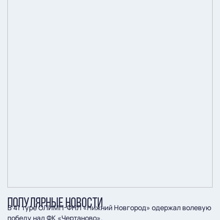
ПОПУЛЯРНЫЕ НОВОСТИ
В 41 туре ОЛИМП-ФНЛ «Нижний Новгород» одержал волевую
победу над ФК «Чертаново».