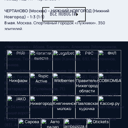
ЧЕРТАНОВО (Москва) – НИЖНИЙ НОВГОРОД (Нижний
ВСЕ НОВОСТИ
Новгород) – 1:3 (1:1)
8 мая
. Москва. Спортивный городок «Лужники». 350
зрителей.
Судьи:
С. Куликов (Саранск), Д. Ермаков (Санкт-Петербург),
Р. Шекемов (Нальчик).
«Чертаново»:
Абаев, Бартасевич, Алексеев (Молодняков,
71), Никитенков (Кутин, 70), Герчиков, Н. Сулейманов,
Соколов, Тюменцев, Завезен (Канищев, 69), Молтенинов,
Пиняев.
«Нижний Новгород»:
Анисимов, Шумских, Каккоев, Зуйков,
Гоцук, Гогличидзе, Султонов (Ставпец, 46), Горбунов (Попов,
67), Шарипов (Гащенков, 61), Момо (Галаджан, 82),
Кавтарадзе (Т. Сулейманов, 71).
Голы:
1:0 – Соколов (11), 1:1 – Момо (45), 1:2 – Шумских (49),
1:3 – Момо (63).
На 54 минуте Завезен («Чертаново») не реализовал пенальти
(выше ворот).
Предупреждены
: Алексеев (30) – Ставпец (58), Гащенков
(83), Анисимов (88), Т. Сулейманов (89).