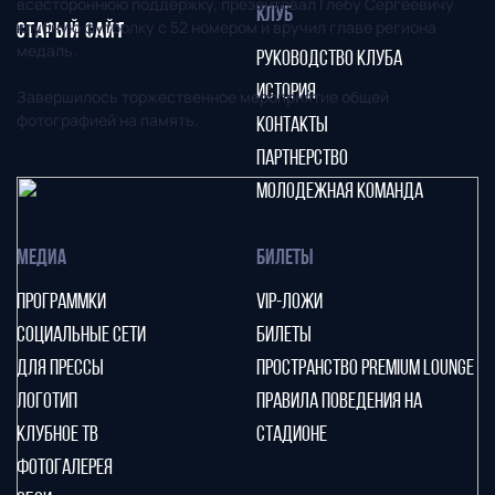
всестороннюю поддержку, презентовал Глебу Сергеевичу
КЛУБ
клубную футболку с 52 номером и вручил главе региона
СТАРЫЙ САЙТ
медаль.
РУКОВОДСТВО КЛУБА
ИСТОРИЯ
Завершилось торжественное мероприятие общей
фотографией на память.
КОНТАКТЫ
ПАРТНЕРСТВО
МОЛОДЕЖНАЯ КОМАНДА
МЕДИА
БИЛЕТЫ
ПРОГРАММКИ
VIP-ЛОЖИ
СОЦИАЛЬНЫЕ СЕТИ
БИЛЕТЫ
ДЛЯ ПРЕССЫ
ПРОСТРАНСТВО PREMIUM LOUNGE
ЛОГОТИП
ПРАВИЛА ПОВЕДЕНИЯ НА
КЛУБНОЕ ТВ
СТАДИОНЕ
ФОТОГАЛЕРЕЯ