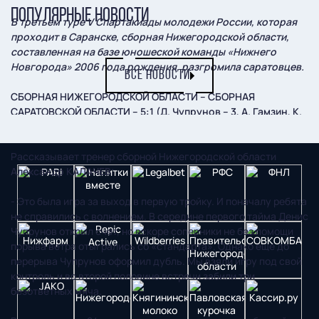
ПОПУЛЯРНЫЕ НОВОСТИ
В третьем туре V Спартакиады молодежи России, которая
проходит в Саранске, сборная Нижегородской области,
составленная на базе юношеской команды «Нижнего
Новгорода» 2006 года рождения, разгромила саратовцев.
ВСЕ НОВОСТИ
СБОРНАЯ НИЖЕГОРОДСКОЙ ОБЛАСТИ – СБОРНАЯ
САРАТОВСКОЙ ОБЛАСТИ – 5:1 (Д. Чупрунов – 3, А. Гамзин, К.
Деренко)
Рассказывает тренер сборной Нижегородской области
Александр КАЛАЧЕВ:
- Это была игра за выход в первую тройку. И поначалу ребята
не справились с волнением. В середине первого тайма Денис
Чупрунов открыл счет, но вскоре соперники не без помощи
порыва ветра отыгрались со «стандарта». Однако еще до
перерыва Чупрунов оформил дубль. Мы взяли игру под свой
контроль и во второй половине встречи забили три
безответных мяча.