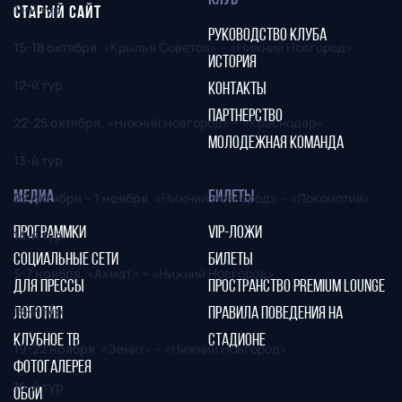
КЛУБ
11-й тур
СТАРЫЙ САЙТ
РУКОВОДСТВО КЛУБА
15-18 октября
. «Крылья Советов» – «Нижний Новгород»
ИСТОРИЯ
12-й тур
КОНТАКТЫ
ПАРТНЕРСТВО
22-25 октября
. «Нижний Новгород» – «Краснодар»
МОЛОДЕЖНАЯ КОМАНДА
13-й тур
МЕДИА
БИЛЕТЫ
29 октября – 1 ноября
. «Нижний Новгород» – «Локомотив»
ПРОГРАММКИ
VIP-ЛОЖИ
14-й тур
СОЦИАЛЬНЫЕ СЕТИ
БИЛЕТЫ
5-7 ноября.
«Ахмат» – «Нижний Новгород»
ДЛЯ ПРЕССЫ
ПРОСТРАНСТВО PREMIUM LOUNGE
15-й тур
ЛОГОТИП
ПРАВИЛА ПОВЕДЕНИЯ НА
КЛУБНОЕ ТВ
СТАДИОНЕ
19-22 ноября
. «Зенит» – «Нижний Новгород»
ФОТОГАЛЕРЕЯ
16-й тур
ОБОИ