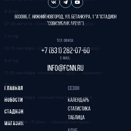
6-й тур
603086, г. Нижний Новгород, ул. Бетанкура, 1 "А"(стадион
27-29 августа
. «Химки» – «Нижний Новгород»
"СОВКОМБАНК АРЕНА").
7-й тур
Тел. офиса:
10-13 сентября
. «Динамо» – «Нижний Новгород»
+7 (831) 282-07-60
E-mail:
8-й тур
info@fcnn.ru
17-20 сентября
. «Нижний Новгород» – «Арсенал»
9-й тур
ГЛАВНАЯ
СЕЗОН
24-27 сентября
. «Нижний Новгород» – ЦСКА
НОВОСТИ
КАЛЕНДАРЬ
СТАТИСТИКА
10-й тур
СТАДИОН
ТАБЛИЦА
1-3 октября.
«Рубин» – «Нижний Новгород»
МАГАЗИН