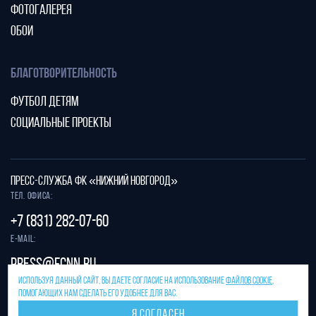
ФОТОГАЛЕРЕЯ
ОБОИ
БЛАГОТВОРИТЕЛЬНОСТЬ
ФУТБОЛ ДЕТЯМ
СОЦИАЛЬНЫЕ ПРОЕКТЫ
ПРЕСС-СЛУЖБА ФК «НИЖНИЙ НОВГОРОД»
Тел. офиса:
+7 (831) 282-07-60
E-mail:
press@fcnn.ru
ИСПОЛЬЗУЯ ДАННЫЙ САЙТ, ВЫ ДАЕТЕ СОГЛАСИЕ НА ИСПОЛЬЗОВАНИЕ
ФАЙЛОВ COOKIE
,
Защита от спама reCAPTCHA.
ПОМОГАЮЩИХ НАМ СДЕЛАТЬ ЕГО УДОБНЕЕ ДЛЯ ВАС.
Конфиденциальность
и
условия использования
Я СОГЛАСЕН