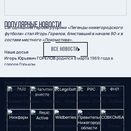
ПОПУЛЯРНЫЕ НОВОСТИ
Сегодняшним героем рубрики «Легенды нижегородского
футбола» стал Игорь Горелов, блиставший в начале 90-х в
составе местного «Локомотива».
ВСЕ НОВОСТИ
Наше досье
Игорь Юрьевич ГОРЕЛОВ
родился 8 марта 1969 года в
городе Горьком.
Воспитанник ДЮСШ №8 (Горький). Нападающий, защитник.
Мастер спорта СССР.
Выступал за команды: «Химик» (Дзержинск), «Локомотив»
(Горький/Нижний Новгород) – 1987, 1990 – 1993, 1999, 2001
гг., «Знамя» (Арзамас), «Спартак-Алания» (Владикавказ),
«Динамо-Газовик» (Тюмень), «Жемчужина» (Сочи), «Кубань»
(Краснодар).
За нижегородский «Локомотив» провел 126 игр, забил 28
мячей.
Чемпион мира среди железнодорожников (1991 г.) – 3 игры, 7