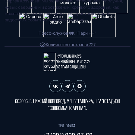
Сергея Козунова! Мы желаем ему успехов, благополучия,
новых свершений и достижений, крепкого здоровья, как
можно больше хороших новостей, приятных эмоций,
радостных событий и личного счастья!
Пресс-служба ФК "Пари НН"
Количество показов
:
727
Футбольный клуб
"Нижний Новгород" 2026
Все права защищены
603086, г. Нижний Новгород, ул. Бетанкура, 1 "А"(стадион
"СОВКОМБАНК АРЕНА").
Тел. офиса: