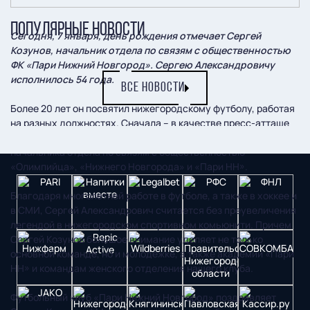
ПОПУЛЯРНЫЕ НОВОСТИ
Сегодня, 7 января, день рождения отмечает Сергей
Козунов, начальник отдела по связям с общественностью
ФК «Пари Нижний Новгород». Сергею Александровичу
исполнилось 54 года.
ВСЕ НОВОСТИ
Более 20 лет он посвятил нижегородскому футболу, работая
на разных должностях. Сначала – в качестве пресс-атташе
футбольных клубов «Электроника» и «Волга», а затем –
начальника отдела по связям с общественностью
«Олимпийца», «Нижнего Новгорода» и «Пари НН».
Благодаря многолетней работе в футболе, а также в хоккее и
в СМИ, Сергей Александрович считается без преувеличения
легендой в нижегородском спортивном комьюнити. Причем
Сергей Козунов большое внимание уделяет не только
основной команде, но и молодежке, а также академии «Пари
НН» и командам женского отделения нашего клуба.
Футбольный клуб «Пари Нижний Новгород» поздравляет