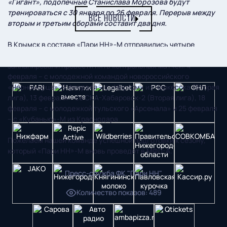
«Гигант», подопечные Станислава Морозова будут
тренироваться с 30 января по 26 февраля. Перерыв между
ВСЕ НОВОСТИ
вторым и третьим сборами составит два дня.
В Крымск в составе «Пари НН»-М отправились четыре
вратаря и 24 полевых игрока. На южных сборах нижегородцы
запланировали провести пять контрольных матчей: 4
февраля – с молодежной командой новороссийского
«Черноморца», 9 февраля – с «Нартом» из Черкесска (Вторая
лига), 13 февраля – со СКА-Хабаровск-2 (Вторая лига), 18
февраля – с молодежкой тульского «Арсенала» и 25 февраля
– с «Кубанью»-М из Краснодара.
Пожелаем нашей команде успешной подготовки к сезону,
который «Пари НН»-М вновь проведет в МФЛ-А.
Пресс-служба ФК "Пари НН"
Количество показов
:
489