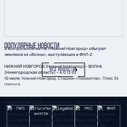
ПОПУЛЯРНЫЕ НОВОСТИ
В контрольном матче «Нижний Новгород» обыграл
земляков из «Волны», выступающих в ФНЛ-2.
НИЖНИЙ НОВГОРОД (Нижний Новгород) – ВОЛНА
ВСЕ НОВОСТИ
(Нижегородская область) – 4:0 (3:0)
10 июля.
Нижний Новгород. Стадион «Локомотив». Плюс 34
градуса.
Судьи:
Г. Федотов (Дзержинск), М. Князев, С. Чегулов (оба –
Нижний Новгород).
«Нижний Новгород»:
Нигматуллин (Городовой, 46), Козлов
(Зуйков, 46), Осипов (Пенчиков, 46), Гоцук, Масоэро
(Югалдин, 68), Ткачук (Мархиев, 58), Горбунов (Апшацев,
72), Шарипов (Гогличидзе, 58), Калинский (Галанин, 58),
Берковский (Сапета, 46), Сулейманов (Галаджан, 58).