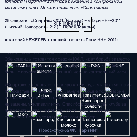
Юниоры «Пари НН» 2011 года рождения в контрольном
матче сыграли в Москве вничью со «Спартаком».
28 февраля.
«Спартак»-2011 (Москва) – «Пари НН»-2011
ВСЕ НОВОСТИ
(Нижний Новгород) – 2:2 (Е. Попов, Маврин).
Анатолий НЕЖЕЛЕВ, старший тренер «Пари НН»-2011:
– Очень хорошая получилась игра: динамичная, взрывная.
Обе команды готовятся к сезону ЮФЛ, идет борьба за место
в составе, которое нужно заслужить. Поэтому игра была
больше похожа на официальный, чем на контрольный матч.
«Спартак» старался контролировать игру, а мы фрагментами
перехватывали инициативу. Забили хорошие голы. Парни
показали физическую готовность, футболисты, выходившие
на замены, усиливали игру. Спасибо руководству клуба за
поддержку. Спасибо ребятам за то, что слышат нас,
тренеров. Верю, что мы на правильном пути!
Пресс-служба ФК "Пари НН"