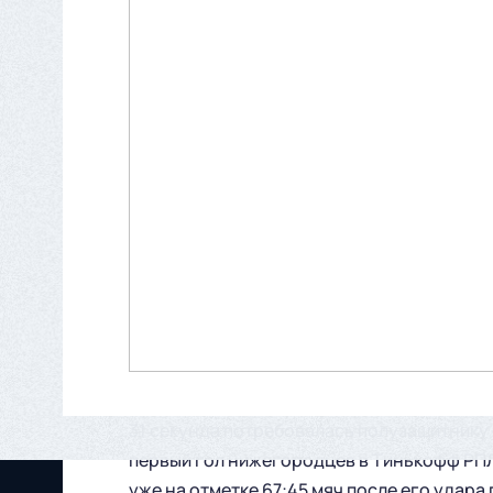
31 секунда потребовалась полузащитнику
первый гол нижегородцев в Тинькофф РПЛ. 
уже на отметке 67:45 мяч после его удара