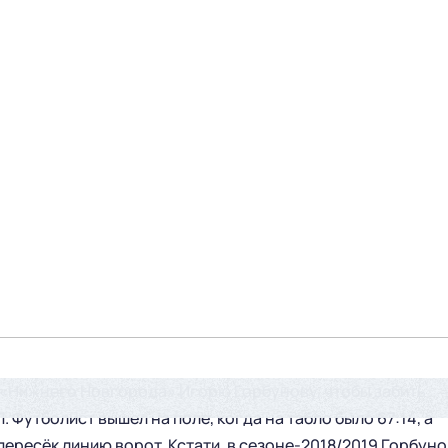
 «Нижнего Новгорода» Игорю Горбунову, чтобы забить
Футболист вышел на поле, когда на табло было 67:14, а
 пересёк линию ворот. Кстати, в сезоне-2018/2019 Горбуно