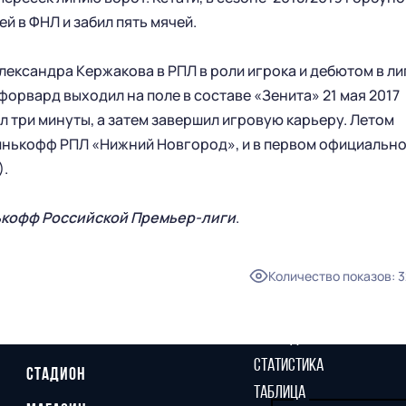
й в ФНЛ и забил пять мячей.
ександра Кержакова в РПЛ в роли игрока и дебютом в ли
форвард выходил на поле в составе «Зенита» 21 мая 2017
ёл три минуты, а затем завершил игровую карьеру. Летом
инькофф РПЛ «Нижний Новгород», и в первом официальн
).
ькофф Российской Премьер-лиги
.
Количество показов
:
3
ГЛАВНАЯ
СЕЗОН
НОВОСТИ
КАЛЕНДАРЬ
СТАТИСТИКА
СТАДИОН
ТАБЛИЦА