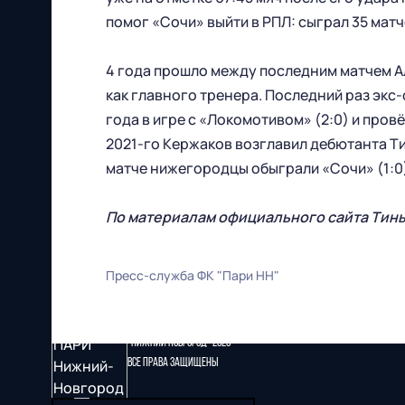
помог «Сочи» выйти в РПЛ: сыграл 35 матче
4 года прошло между последним матчем Ал
как главного тренера. Последний раз экс-
года в игре с «Локомотивом» (2:0) и пров
2021-го Кержаков возглавил дебютанта Т
матче нижегородцы обыграли «Сочи» (1:0
По материалам официального сайта Тин
Пресс-служба ФК "Пари НН"
Футбольный клуб
"Нижний Новгород" 2026
Все права защищены