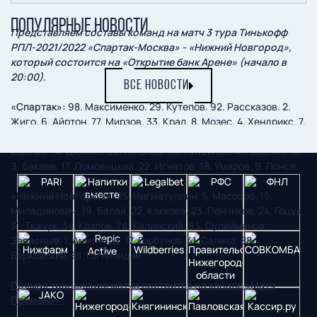
ПОПУЛЯРНЫЕ НОВОСТИ
Представляем составы команд на матч 3 тура Тинькофф
РПЛ-2021/2022 «Спартак-Москва» - «Нижний Новгород»,
который состоится на «Открытие банк Арене» (начало в
20:00).
ВСЕ НОВОСТИ
«Спартак»:
98. Максименко. 29. Кутепов. 92. Рассказов. 2.
Жиго. 6. Айртон. 77. Мирзов. 33. Крал. 8. Мозес. 4. Хендрикс. 7.
Соболев. 11. Ларссон.
Запасные
: 32. Ребров. 91. Марков. 38.
Ещенко. 14. Джикия. 56. Гапонов. 68. Литвинов. 47. Зобнин. 10.
З. Бакаев. 17. Ломовицкий. 22. Игнатов. 18. Умяров. 9. Понсе.
«Нижний Новгород»:
25. Нигматуллин. 5. Масоэро. 15.
Миладинович. 19. Балай. 22. Каккоев. 23. Пенчиков. 24. Гоцук.
31. Ткачук. 34. Козлов. 78. Калинский. 93. Сулейманов.
Запасные
: 1. Анисимов. 17. Горбунов. 41. Сапета. 88.
Берковский. 91. Гогличидзе.
Прямая трансляция матча состоится на канале «Матч
Премьер».