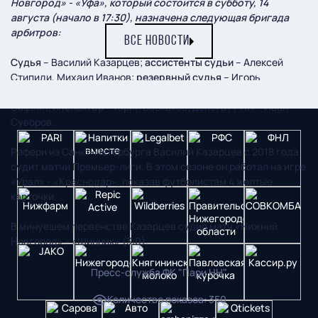
Новгород» - «Уфа», который состоится в субботу, 14
августа (начало в 17:30), назначена следующая бригада
арбитров:
ВСЕ НОВОСТИ
Судья
– Василий Казарцев;
ассистенты судьи
– Алексей
Стипиди, Михаил Иванов;
резервный судья
– Игорь
Низовцев; VAR – Владимир Москалёв;
AVAR
– Дмитрий
Сафьян;
инспектор
– Юрий Баскаков;
делегат РПЛ
– Иван
Суворов.
Рефери из Санкт-Петербурга Василий Казарцев с 2018 года
судит матчи Премьер-лиги. В этом сезоне он работал на игре
«Урал» - «Краснодар», показав футболистам 4 желтые
карточки.
В минувшем первенстве Казарцев судил матч «Нижний
Новгород» - «Шинник» (3:0).
Пресс-служба ФК "Пари НН"
Количество показов
:
350