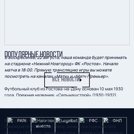
ПОПУЛЯРНЫЕ НОВОСТИ
В воскресенье, 22 августа, наша команда будет принимать
на стадионе «Нижний Новгород» ФК «Ростов». Начало
матча в 18:00. Прямую трансляцию игры вы можете
посмотреть на каналах «Матч» и «Матч Премьер».
ВСЕ НОВОСТИ
Футбольный клуб из Ростова-на-Дону основан 10 мая 1930
года. Прежние названия: «Сельмашстрой» (1930-1932),
«Сельмаш» (1932-1945), «Трактор» (1946-1953), «Торпедо»
(1953-1957), «Ростсельмаш» (1957-2003).
В 1950 году клуб впервые принял участие в розыгрыше
чемпионата СССР по футболу, наивысшего результата
достиг в 1991 году, заняв 4 место в турнире клубов первой