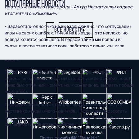
ПОПУЛЯРНЫЕ НОВОСТИ
Вратарь «Нижнего Новгорода» Артур Нигматуллин подвел
итог матча с «Химками»:
- Заработали одно очко на выезде. Обидно, что «отпускаем»
ВСЕ НОВОСТИ
игры на своих ошибках. Ничья на выезде – это неплохо, но
всегда хочется большего. В первом тайме мы повели в
счете, а после ответного гола, забитого с пенальти, игра
разбилась на эпизоды. Ну а я старался делать то, что должен
делать.
После того как в середине второго тайма мы провели
замены, игра поменялась: мы отодвинули ее от своих ворот.
У нас был отличный момент, но, к сожалению, вырвать победу
не удалось.
Перерыв в чемпионате, считаю, пойдет нам на пользу. В
составе команды много новичков. Надо будет поработать
над компонентами игры, которые для нас важны, обрести
сыгранность и двигаться вперед.
Пресс-служба ФК "Пари НН"