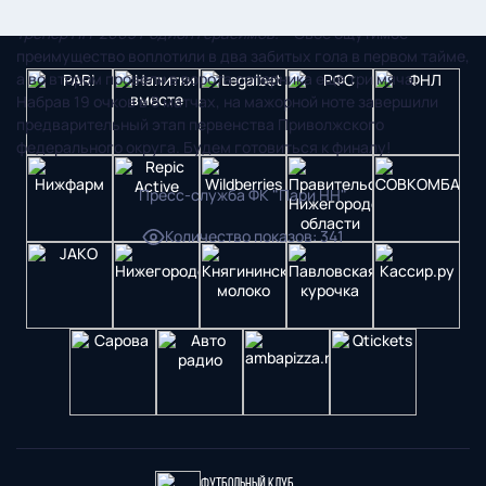
– Матч сложился довольно легко для нас,
– рассказывает
тренер НН-2005 Родион Герасимов. –
Свое ощутимое
преимущество воплотили в два забитых гола в первом тайме,
а во втором провели в ворота соперника еще три мяча.
Набрав 19 очков в 8 матчах, на мажорной ноте завершили
предварительный этап первенства Приволжского
федерального округа. Будем готовиться к финалу!
Пресс-служба ФК "Пари НН"
Количество показов
:
341
Футбольный клуб