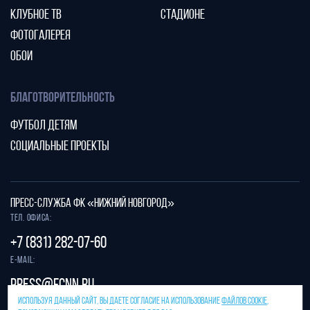
КЛУБНОЕ ТВ
СТАДИОНЕ
ФОТОГАЛЕРЕЯ
ОБОИ
БЛАГОТВОРИТЕЛЬНОСТЬ
ФУТБОЛ ДЕТЯМ
СОЦИАЛЬНЫЕ ПРОЕКТЫ
ПРЕСС-СЛУЖБА ФК «НИЖНИЙ НОВГОРОД»
Тел. офиса:
+7 (831) 282-07-60
E-mail:
press@fcnn.ru
ИСПОЛЬЗУЯ ДАННЫЙ САЙТ, ВЫ ДАЕТЕ СОГЛАСИЕ НА ИСПОЛЬЗОВАНИЕ
ФАЙЛОВ COOKIE
,
Защита от спама reCAPTCHA.