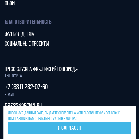
ОБОИ
БЛАГОТВОРИТЕЛЬНОСТЬ
ФУТБОЛ ДЕТЯМ
СОЦИАЛЬНЫЕ ПРОЕКТЫ
ПРЕСС-СЛУЖБА ФК «НИЖНИЙ НОВГОРОД»
Тел. офиса:
+7 (831) 282-07-60
E-mail:
press@fcnn.ru
ИСПОЛЬЗУЯ ДАННЫЙ САЙТ, ВЫ ДАЕТЕ СОГЛАСИЕ НА ИСПОЛЬЗОВАНИЕ
ФАЙЛОВ COOKIE
,
Защита от спама reCAPTCHA.
ПОМОГАЮЩИХ НАМ СДЕЛАТЬ ЕГО УДОБНЕЕ ДЛЯ ВАС.
Конфиденциальность
и
условия использования
Я СОГЛАСЕН
Разработано