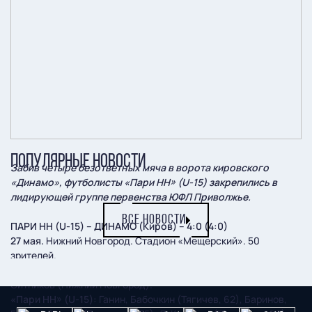
ПОПУЛЯРНЫЕ НОВОСТИ
Забив четыре безответных мяча в ворота кировского
«Динамо», футболисты «Пари НН» (U-15) закрепились в
лидирующей группе первенства ЮФЛ Приволжье.
ВСЕ НОВОСТИ
ПАРИ НН (U-15) – ДИНАМО (Киров) – 4:0 (4:0)
27 мая.
Нижний Новгород. Стадион «Мещерский». 50
зрителей.
Судьи
: А. Снигирев (Пермь), Р. Камальдинов (Бор), Л.
Ситников (Нижний Новгород).
«Пари НН» (U-15):
Ганин, Бабочкин (Тягичев, 62), Баринов,