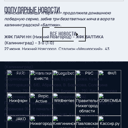
ПОПУЛЯРНЫЕ НОВОСТИ
Женская команда «Пари НН» продолжила домашнюю
победную серию, забив три безответных мяча в ворота
калининградской «Балтики».
ВСЕ НОВОСТИ
ЖФК ПАРИ НН (Нижний Новгород) – ЖФК БАЛТИКА
(Калининград) – 3:0 (1:0)
27 июня.
Нижний Новгород. Стадион «Мещерский». 43
зрителя.
Судьи
: Н. Корепанов, А. Заянова (оба – Киров), В. Колганцева
(Калининград).
ЖФК «Пари НН»
: Самитова (Плаксина, 84), Русова
(Коряковцева, 79), Голубева, Бурмистрова, Кузина
(Полторацкая, 68), Абрамова, В. Борисова, Солодина
(Фомина, 79), Тубольцева (Э. Борисова, 79), Багаутдинова
(Муфтеева, 68), Анисимова (Коротина, 84).
Голы
: 1:0 – Багаутдинова (14), 2:0 – В. Борисова (59), 3:0 –
Абрамова (68, с пенальти).
Предупреждены
: Абрамова (48), Багаутдинова (61) –
Митканова (89).