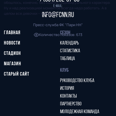
обошлось, конечно, без ошибок индивидуального характера.
E-mail:
Ну и над реализацией моментов всегда надо работать. А в
целом все девочки – молодцы!
info@fcnn.ru
Пресс-служба ФК "Пари НН"
ГЛАВНАЯ
СЕЗОН
Количество показов
:
673
НОВОСТИ
КАЛЕНДАРЬ
СТАТИСТИКА
СТАДИОН
ТАБЛИЦА
МАГАЗИН
КЛУБ
СТАРЫЙ САЙТ
РУКОВОДСТВО КЛУБА
ИСТОРИЯ
КОНТАКТЫ
ПАРТНЕРСТВО
МОЛОДЕЖНАЯ КОМАНДА