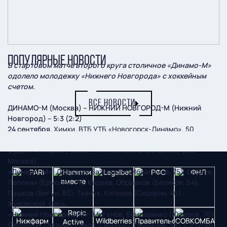
ПОПУЛЯРНЫЕ НОВОСТИ
В стартовом матче второго круга столичное «Динамо-М»
одолело молодежку «Нижнего Новгорода» с хоккейным
счетом.
ВСЕ НОВОСТИ
ДИНАМО-М (Москва) – НИЖНИЙ НОВГОРОД-М (Нижний
Новгород) – 5:3 (2:2)
24 сентября.
Химки. ВТБ УТБ «Новогорск-Динамо». 50
зрителей.
Судьи:
А. Мороз (Чехов), М. Новиков, В. Балдынов (оба –
Москва).
«Динамо-М»:
Давыдов, Зазвонкин (Ибрагимов, 75), Бабаев,
Лепехин (Ермолин, 71), Караев, Обрывков (Беликов, 64),
Пушков (Бегун, 83), Ткачук, Кипкаев (Сидорин, 46),
Жуковский, Цесь.
«Нижний Новгород-М»:
Мигунов, Бондаренко (Юферов, 76),
Ладенков, Гаганин, Раков, Синицын (Груничев, 56), Сутугин