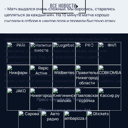
ВСЕ НОВОСТИ
– Матч выдался очень сложный. Мы боролись, старались
цепляться за каждый мяч. На 10 минуте матча хорошо
сыграли в отборе в центре поля и провели быструю атаку,
которая завершилась забитым голом. Егор Гаганин
перебросил мяч через всю оборону соперника и вывел меня
один на один с вратарем. Мяч летел довольно быстро, я
увидел, что вратарь уже вышел далеко из ворот, мне
навстречу, и у меня не оставалось выбора, кроме как
перебросить его. Рад, что всё получилось удачно
(улыбается).
В целом же игра выдалась очень зрелищной и интересной.
Было у нас ещё несколько моментов, когда могли забить, но,
к сожалению, не удалось. Всех с победой!
Пресс-служба ФК "Пари НН"
Количество показов
:
345