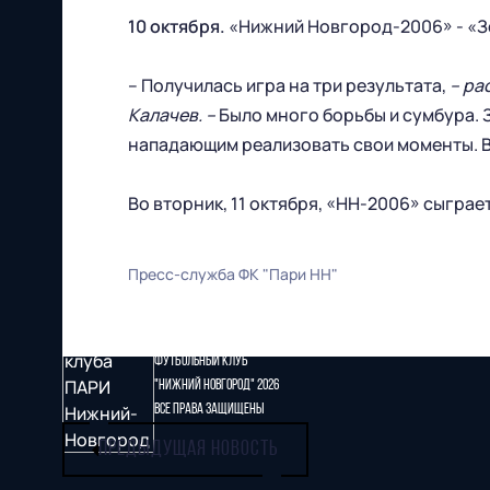
10 октября.
«Нижний Новгород-2006» - «Зе
– Получилась игра на три результата,
– ра
Калачев. –
Было много борьбы и сумбура. 
нападающим реализовать свои моменты. В и
Во вторник, 11 октября, «НН-2006» сыграет
Пресс-служба ФК "Пари НН"
Футбольный клуб
"Нижний Новгород" 2026
Все права защищены
ПРЕДЫДУЩАЯ НОВОСТЬ