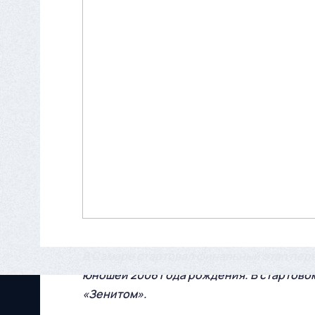
В Самаре стартовал финальный этап пер
юношей 2006 года рождения. В стартово
«Зенитом».