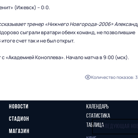
нит» (Ижевск) – 0:0.
ссказывает тренер «Нижнего Новгорода-2006» Александ
Здорово сыграли вратари обеих команд, не позволившие
тоге счет так и не был открыт.
 с «Академией Коноплева». Начало матча в 9:00 (мск).
Количество показов
:
3
ГЛАВНАЯ
СЕЗОН
НОВОСТИ
КАЛЕНДАРЬ
СТАТИСТИКА
СТАДИОН
ТАБЛИЦА
СЛЕДУЮЩАЯ НО
МАГАЗИН