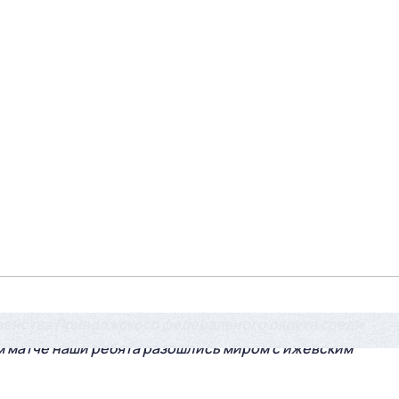
венства Приволжского федерального округа среди
м матче наши ребята разошлись миром с ижевским