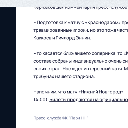
Кержаков дал комментарий пресс-службе 
– Подготовка к матчу с «Краснодаром» пр
травмированные игроки, но это тоже часть
Каккоев и Ричлорд Эннин.
Что касается ближайшего соперника, то «
составе собраны индивидуально очень си
своих стран. Нас ждет интересный матч. 
трибунах нашего стадиона.
Напомним, что матч «Нижний Новгород» - 
14:00).
Билеты продаются на официальном
Пресс-служба ФК "Пари НН"
Футбольный клуб
"Нижний Новгород" 2026