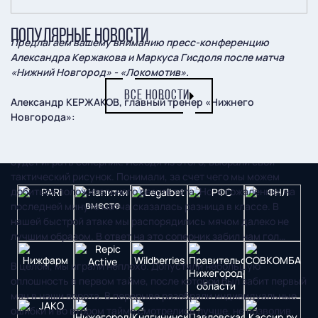
ПОПУЛЯРНЫЕ НОВОСТИ
Предлагаем вашему вниманию пресс-конференцию
Александра Кержакова и Маркуса Гисдоля после матча
«Нижний Новгород» - «Локомотив».
ВСЕ НОВОСТИ
Александр КЕРЖАКОВ, главный тренер «Нижнего
Новгорода»:
– Матч сложился так, как мы и предполагали. Знали, как
будет играть соперник. Исходя из этого, выбрали свой
тактический рисунок. Понимали, за счет чего мы можем
добиться положительного результата. Но, к сожалению, на
последней минуте матча сказалась разница в классе. В
нашей быстрой атаке мы распорядились мячом далеко не
лучшим образом. В ответ на это соперник забил нам гол…
В целом, мы играли неплохо. Допустили небольшую
оплошность в первом тайме, после которой был забит первый
мяч в наши ворота. В перерыве разобрали индивидуальные
ошибки и во втором тайме смотрелись лучше, не позволив