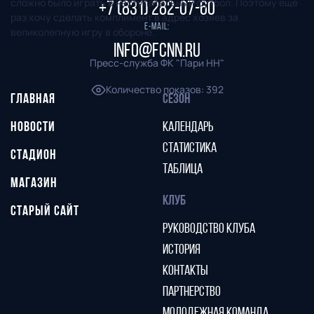
сложно было играть в наступательный футбол. Поэтому еще
+7 (831) 282-07-60
раз хочу сделать комплимент в адрес хозяев за
E-mail:
великолепную игру в обороне.
info@fcnn.ru
Пресс-служба ФК "Пари НН"
Количество показов
:
392
ГЛАВНАЯ
СЕЗОН
НОВОСТИ
КАЛЕНДАРЬ
СТАТИСТИКА
СТАДИОН
ТАБЛИЦА
МАГАЗИН
КЛУБ
СТАРЫЙ САЙТ
РУКОВОДСТВО КЛУБА
ИСТОРИЯ
КОНТАКТЫ
ПАРТНЕРСТВО
МОЛОДЕЖНАЯ КОМАНДА