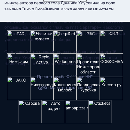
минуте автора первого гола Даниила Хлусевича на поле
заменил Тимур Сулейманов, а уже через две минуты он
отличился. Карусель у ворот сборной Словакии завершилась
прекрасным пасом Константина Тюкавина, а Тимур, здорово
открывшись, оказался с глазу на глаз с вратарем и вколотил
мяч в сетку. В оставшиеся десять минут российская команда
уверенно довела матч до победы.
Следующий матч наша молодежная сборная проведет 16
ноября в Химках. Ее соперником станет сборная Испании.
Начало игры - в 20:00 по московскому времени.
Пресс-служба ФК "Пари НН"
Количество показов
:
352