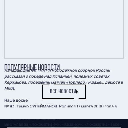
ПОПУЛЯРНЫЕ НОВОСТИ
Нападающий ФК «НН» и молодежной сборной России
рассказал о победе над Испанией, полезных советах
Кержакова, посещении матчей «Торпедо» и даже… дебюте в
ММА.
ВСЕ НОВОСТИ
Наше досье
№ 93. Тимур СУЛЕЙМАНОВ
. Родился 17 марта 2000 года в
городе Дербенте. Воспитанник академии московского
«Локомотива». Нападающий.
Выступал за «Локомотив-М», «Казанку», «Локомотив» (все -