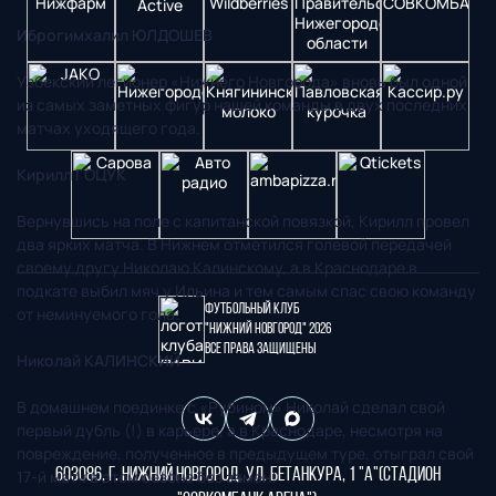
Иброгимхалил ЮЛДОШЕВ
Узбекский легионер «Нижнего Новгорода» вновь был одной
из самых заметных фигур нашей команды в двух последних
матчах уходящего года.
Кирилл ГОЦУК
Вернувшись на поле с капитанской повязкой, Кирилл провел
два ярких матча. В Нижнем отметился голевой передачей
своему другу Николаю Калинскому, а в Краснодаре в
подкате выбил мяч у Ильина и тем самым спас свою команду
Футбольный клуб
от неминуемого гола.
"Нижний Новгород" 2026
Все права защищены
Николай КАЛИНСКИЙ
В домашнем поединке с «Рубином» Николай сделал свой
первый дубль (!) в карьере, а в Краснодаре, несмотря на
повреждение, полученное в предыдущем туре, отыграл свой
603086, г. Нижний Новгород, ул. Бетанкура, 1 "А"(стадион
17-й матч в этом сезоне без замен!