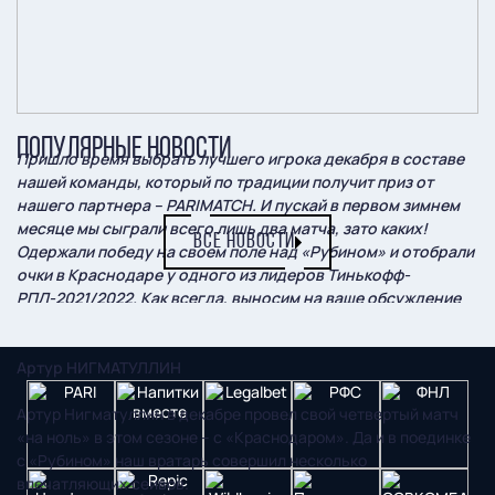
ПОПУЛЯРНЫЕ НОВОСТИ
Пришло время выбрать лучшего игрока декабря в составе
нашей команды, который по традиции получит приз от
нашего партнера – PARIMATCH. И пускай в первом зимнем
месяце мы сыграли всего лишь два матча, зато каких!
ВСЕ НОВОСТИ
Одержали победу на своем поле над «Рубином» и отобрали
очки в Краснодаре у одного из лидеров Тинькофф-
РПЛ-2021/2022. Как всегда, выносим на ваше обсуждение
пять кандидатур.
Артур НИГМАТУЛЛИН
Артур Нигматуллин в декабре провел свой четвертый матч
«на ноль» в этом сезоне – с «Краснодаром». Да и в поединке
с «Рубином» наш вратарь совершил несколько
впечатляющих сейвов.