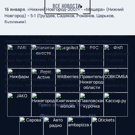
ВСЕ НОВОСТИ
16 января
. «Нижний Новгород-2007» - «Мещера» (Нижний
Новгород) – 5:1 (Груздев, Садеков, Романов, Царьков,
Бурденев).
– Уже на 1 минуте Егор Царьков открыл счет,
– рассказывает
тренер «НН-2007» Леонид Рындов. –
Вскоре соперник
отыгрался, реализовав пенальти. А в концовке первого
тайма мы вышли вперед, доведя до логического завершения
нашу быструю атаку. Прострел Груздева замкнул Садеков.
Во второй половине встречи соперник остался вдесятером
после фола на Груздеве, и в большинстве мы забили еще три
мяча. Игра понравилась, но, конечно же, есть над чем
работать. Этим матчем мы начали подготовку к первенству
ЮФЛ-Приволжье, которое стартует весной этого года.
Пресс-служба ФК "Пари НН"
Количество показов
:
332