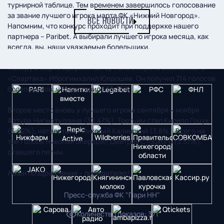
турнирной таблице. Тем временем завершилось голосование
за звание лучшего игрока марта ФК «Нижний Новгород».
ВСЕ НОВОСТИ
Напомним, что конкурс проходит при поддержке нашего
партнера – Paribet. А выбирали лучшего игрока месяца, как
всегда, вы, наши уважаемые болельщики.
Победу в марте одержал автор гола в ворота московского
«Спартака» Иброгимхалил Юлдошев. Он получил 714 голосов
болельщиков, что составило 55,35%.
Второе место вновь у лучшего игрока сентября и ноября
Артура Нигматуллина (30.47%). Третьим стал Кирилл Гоцук
(6.82%), четвертым – Николай Калинский (3.8%). Всего на
три голоса Николай опередил Дмитрия Стоцкого (3.57%),
ставшего пятым.
Наши поздравления – победителю!
Пресс-служба ФК "Пари НН"
Количество показов
:
371