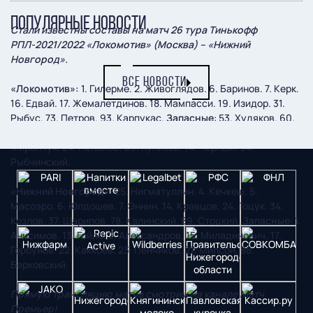
ПОПУЛЯРНЫЕ НОВОСТИ
Стали известны составы на матч 26 тура Тинькофф
РПЛ-2021/2022 «Локомотив» (Москва) – «Нижний
Новгород».
ВСЕ НОВОСТИ
«Локомотив»:
1. Гилерме. 2. Живоглядов. 6. Баринов. 7. Керк.
16. Едвай. 17. Жемалетдинов. 18. Мампасси. 19. Изидор. 31.
Рыбус. 73. Петров. 93. Карпукас.
Запасные
: 53. Худяков. 60.
Савин. 4. Магкеев. 5. Марадишвили. 8. Бека Бека. 11. Ант.
Миранчук. 24. Ненахов. 69. Куликов. 74. Черный. 94.
Рыбчинский.
«Нижний Новгород»
: 25. Нигматуллин. 4. Кечкеш. 5.
Масоэро. 6. Юлдошев. 7. Эннин. 14. Кравцов. 24. Гоцук. 34.
Козлов. 37. Шарипов. 78. Калинский. 89. Стоцкий.
Запасные
: 1.
Анисимов. 13. Гойло. 2. Александров. 15. Миладинович. 17.
Горбунов. 22. Каккоев. 23. Пенчиков. 27. Милсон. 88.
Берковский.
Прямую трансляцию матча смотрим на канале Матч
Премьер!