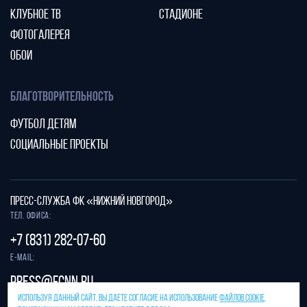
КЛУБНОЕ ТВ
СТАДИОНЕ
ФОТОГАЛЕРЕЯ
ОБОИ
БЛАГОТВОРИТЕЛЬНОСТЬ
ФУТБОЛ ДЕТЯМ
СОЦИАЛЬНЫЕ ПРОЕКТЫ
ПРЕСС-СЛУЖБА ФК «НИЖНИЙ НОВГОРОД»
Тел. офиса:
+7 (831) 282-07-60
E-mail:
press@fcnn.ru
ИСПОЛЬЗУЯ ДАННЫЙ САЙТ, ВЫ ДАЕТЕ СОГЛАСИЕ НА ИСПОЛЬЗОВАНИЕ
ФАЙЛОВ COOKIE
,
Защита от спама reCAPTCHA.