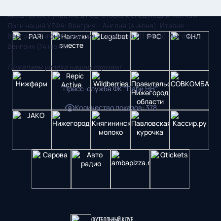
Акош примет участие в подготовке к следующим матчам
Лиги наций УЕФА: Венгрия – Англия (4 июня), Италия –
Венгрия (7 июня), Венгрия – Германия (11 июня), Англия –
Венгрия (14 июня).
Пожелаем успеха нашим парням!
Пресс-служба ФК "Пари НН"
Количество показов
:
378
Футбольный клуб