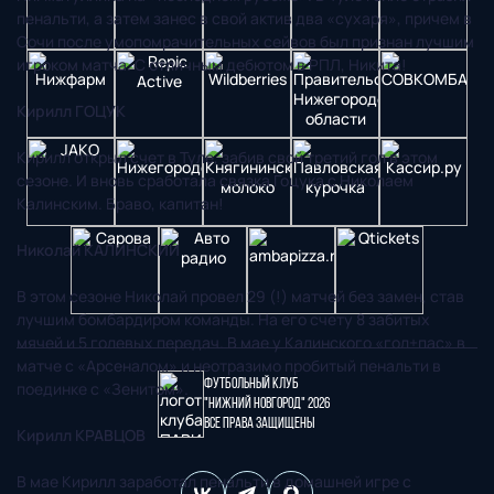
пенальти, а затем занес в свой актив два «сухаря», причем в
Сочи после умопомрачительных сейвов был признан лучшим
игроком матча. С отличным дебютом в РПЛ, Никита!
Кирилл ГОЦУК
Кирилл открыл счет в Туле, забив свой третий гол в этом
сезоне. И вновь сработала связка Гоцука с Николаем
Калинским. Браво, капитан!
Николай КАЛИНСКИЙ
В этом сезоне Николай провел 29 (!) матчей без замен, став
лучшим бомбардиром команды. На его счету 8 забитых
мячей и 5 голевых передач. В мае у Калинского «гол+пас» в
матче с «Арсеналом» и неотразимо пробитый пенальти в
Футбольный клуб
поединке с «Зенитом».
"Нижний Новгород" 2026
Все права защищены
Кирилл КРАВЦОВ
В мае Кирилл заработал пенальти в домашней игре с