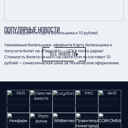
ПОПУЛЯРНЫЕ НОВОСТИ
Вам понадобится Карта болельщика и 10 рублей.
Уважаемые болельщики, оформите Карту болельщика и
получите билет на «Пари НН» — ЦСКА почти даром!
ВСЕ НОВОСТИ
Стоимость билета на матч на сайте fcnn.ru составит 10
рублей — символическая цена за техническое оформление.
Отметим, что билеты будут продаваться только на сайте
fcnn.ru
Для покупки билета за 10 рублей вам понадобится Карта
болельщика. Подробнее об оформлении Карты болельщика
читайте на Госуслугах
https://www.gosuslugi.ru/fancard
При оформлении билета на сайте fcnn.ru вам нужно будет
ввести ваш номер Карты болельщика. После покупки билета