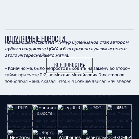
ПОПУЛЯРНЫЕ НОВОСТИ
Нападающий «Пари НН» Тимур Сулейманов стал автором
дубля в поединке с ЦСКА и был признан лучшим игроком
этого интереснейшего матча.
ВСЕ НОВОСТИ
– Конечно же, было непросто выходить на замену во втором
тайме при счете 0:2, но Михаил Михайлович Галактионов
подбодрил меня, сказал, чтобы я больше двигал мяч вперед,
открывался за спины защитникам и постарался забить голы.
Рад, что мне удалось выполнить установку тренера.
Эмоции непередаваемые. Я давно не забивал голы за свой
клуб. И вот это случилось, тем более в матче с ЦСКА. После
красной карточки в игре с «Локомотивом» я вернулся на поле
и забил два гола. Можно сказать, что реабилитировался
перед своими болельщиками.