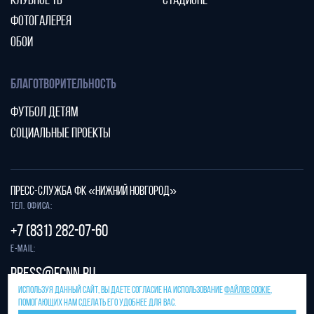
КЛУБНОЕ ТВ
СТАДИОНЕ
ФОТОГАЛЕРЕЯ
ОБОИ
БЛАГОТВОРИТЕЛЬНОСТЬ
ФУТБОЛ ДЕТЯМ
СОЦИАЛЬНЫЕ ПРОЕКТЫ
ПРЕСС-СЛУЖБА ФК «НИЖНИЙ НОВГОРОД»
Тел. офиса:
+7 (831) 282-07-60
E-mail:
press@fcnn.ru
ИСПОЛЬЗУЯ ДАННЫЙ САЙТ, ВЫ ДАЕТЕ СОГЛАСИЕ НА ИСПОЛЬЗОВАНИЕ
ФАЙЛОВ COOKIE
,
Защита от спама reCAPTCHA.
ПОМОГАЮЩИХ НАМ СДЕЛАТЬ ЕГО УДОБНЕЕ ДЛЯ ВАС.
Конфиденциальность
и
условия использования