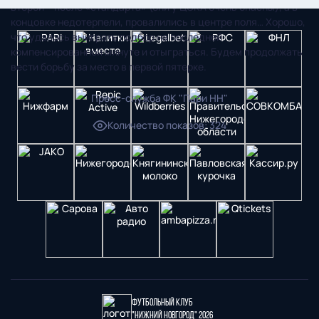
второй – после «стандарта» (они у ЦСКА очень опасны), а в
концовке недотерпели, провалились в центре поля… Хорошо,
что удалось выиграть подбор на последней
компенсированной минуте и отыграться. Будем продолжать
вести борьбу за место в первой пятерке.
Пресс-служба ФК "Пари НН"
Количество показов
:
324
Футбольный клуб
"Нижний Новгород" 2026