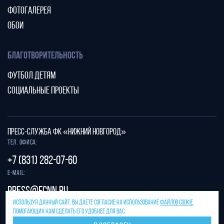
ФОТОГАЛЕРЕЯ
ОБОИ
БЛАГОТВОРИТЕЛЬНОСТЬ
ФУТБОЛ ДЕТЯМ
СОЦИАЛЬНЫЕ ПРОЕКТЫ
ПРЕСС-СЛУЖБА ФК «НИЖНИЙ НОВГОРОД»
Тел. офиса:
+7 (831) 282-07-60
E-mail:
press@fcnn.ru
ИСПОЛЬЗУЯ ДАННЫЙ САЙТ, ВЫ ДАЕТЕ СОГЛАСИЕ НА ИСПОЛЬЗОВАНИЕ
ФАЙЛОВ COOKIE
,
Защита от спама reCAPTCHA.
ПОМОГАЮЩИХ НАМ СДЕЛАТЬ ЕГО УДОБНЕЕ ДЛЯ ВАС.
Конфиденциальность
и
условия использования