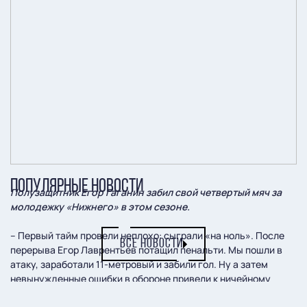
ПОПУЛЯРНЫЕ НОВОСТИ
Полузащитник Егор Гаганин забил свой четвертый мяч за
молодежку «Нижнего» в этом сезоне.
– Первый тайм провели неплохо: сыграли «на ноль». После
ВСЕ НОВОСТИ
перерыва Егор Лаврентьев потащил пенальти. Мы пошли в
атаку, заработали 11-метровый и забили гол. Ну а затем
невынужденные ошибки в обороне привели к ничейному
результату, хотя мы дважды вели в счете, однако потеряли