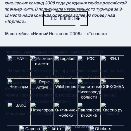
юношеских команд 2008 года рождения клубов российской
премьер-лиги. В полуфинале утешительного турнира за 9-
12 места наша команда одержала волевую победу над
ВСЕ НОВОСТИ
«Торпедо».
16 сентября
. «Нижний Новгород-2008» – «Торпедо»
(Москва) – 2:1 (Жолобов – 2).
Рассказывает тренер «Нижнего Новгорода-2008»
Константин Жильцов:
– В первом тайме мы имели пару хороших моментов, но так и
не сумели открыть счет. После перерыва пропустили
необязательный гол, а затем дважды отличился Владислав
Жолобов, забивший голы с передач Новгородцева и Волкова.
Ребята проявили характер, молодцы! Завтра играем за 9
место с воронежским «Факелом».
Напомним, что в Кубке РФС принимают участие 16 команд.
Пресс-служба ФК "Пари НН"