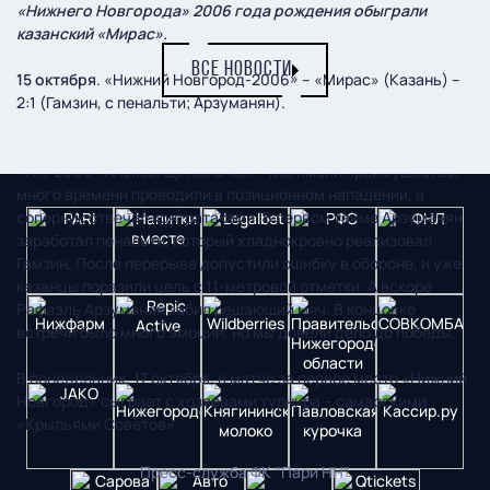
«Нижнего Новгорода» 2006 года рождения обыграли
казанский «Мирас».
ВСЕ НОВОСТИ
15 октября
. «Нижний Новгород-2006» – «Мирас» (Казань) –
2:1 (Гамзин, с пенальти; Арзуманян).
– Получилась вязкая игра, –
рассказывает тренер
«НН-2006» Александр Калачев.
– Мы имели преимущество,
много времени проводили в позиционном нападении, а
соперник отвечал контратаками. В первом тайме Арзуманян
заработал пенальти, который хладнокровно реализовал
Гамзин. После перерыва допустили ошибку в обороне, и уже
казанцы поразили цель с 11-метровой отметки. А вскоре
Рафаэль Арзуманян забил решающий мяч. В концовке
встречи было много эмоций, но мы довели дело до победы.
В понедельник, 17 октября, в матче за первое место «Нижний
Новгород» сыграет с хозяевами турнира – самарскими
«Крыльями Советов».
Пресс-служба ФК "Пари НН"