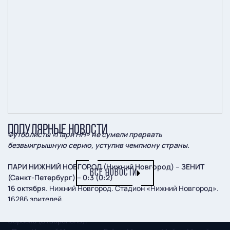
ПОПУЛЯРНЫЕ НОВОСТИ
Футболисты «Пари НН» не сумели прервать
безвыигрышную серию, уступив чемпиону страны.
ПАРИ НИЖНИЙ НОВГОРОД (Нижний Новгород) – ЗЕНИТ
ВСЕ НОВОСТИ
(Санкт-Петербург) – 0:3 (0:2)
16 октября
. Нижний Новгород. Стадион «Нижний Новгород».
16286 зрителей.
Судьи:
А. Чистяков (Азов), А. Стипиди (Краснодар), А.
Образко (Ставрополь).