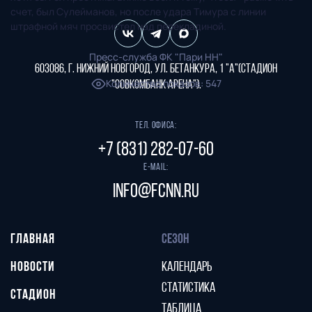
счет, был Сулейманов, но после удара Тимура с линии
штрафной мяч просвистел над перекладиной.
Пресс-служба ФК "Пари НН"
603086, г. Нижний Новгород, ул. Бетанкура, 1 "А"(стадион
Количество показов
:
547
"СОВКОМБАНК АРЕНА").
Тел. офиса:
+7 (831) 282-07-60
E-mail:
info@fcnn.ru
ГЛАВНАЯ
СЕЗОН
НОВОСТИ
КАЛЕНДАРЬ
СТАТИСТИКА
СТАДИОН
ТАБЛИЦА