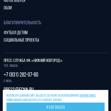
ФОТОГАЛЕРЕЯ
ОБОИ
БЛАГОТВОРИТЕЛЬНОСТЬ
ФУТБОЛ ДЕТЯМ
СОЦИАЛЬНЫЕ ПРОЕКТЫ
ПРЕСС-СЛУЖБА ФК «НИЖНИЙ НОВГОРОД»
Тел. офиса:
+7 (831) 282-07-60
E-mail:
press@fcnn.ru
ИСПОЛЬЗУЯ ДАННЫЙ САЙТ, ВЫ ДАЕТЕ СОГЛАСИЕ НА ИСПОЛЬЗОВАНИЕ
ФАЙЛОВ COOKIE
,
Защита от спама reCAPTCHA.
ПОМОГАЮЩИХ НАМ СДЕЛАТЬ ЕГО УДОБНЕЕ ДЛЯ ВАС.
Конфиденциальность
и
условия использования
Я СОГЛАСЕН
Разработано