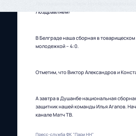
Полузащитник «Пари НН» Ярослав Михайл
Поздравляем!
В Белграде наша сборная в товарищеском
молодежкой – 4:0.
Отметим, что Виктор Александров и Конст
А завтра в Душанбе национальная сборная
защитник нашей команды Илья Агапов. Нач
канале Матч ТВ.
Футбольный клуб
Пресс-служба ФК "Пари НН"