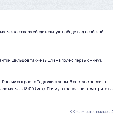
ов забил гол за молодежную сборную России.
 матче одержала убедительную победу над сербской
антин Шильцов также вышли на поле с первых минут.
 России сыграет с Таджикистаном. В составе россиян –
ало матча в 18:00 (мск). Прямую трансляцию смотрите на
ГЛАВНАЯ
СЕЗОН
НОВОСТИ
КАЛЕНДАРЬ
Количество показов
: