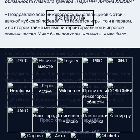
обязанности главного тренера «Пари НН» Антона ХАЗОВА:
– Поздравляю всех нижегородских болельщиков с этой
ВСЕ НОВОСТИ
важной кубковой победой. Что касается игры, то и в первом,
и во втором тайме мы имели территориальное и игровое
преимущество. У нас были подходы, моменты, у нас было
больше ударов по воротам, чем у соперника. С одной
стороны, обидно доводить такой матч до серии пенальти. С
другой, я поблагодарил команду за характер. За то, что,
уступая в счете, одержали победу.
Двигаемся дальше. Впереди – матч с «Локомотивом». У нас
задача – выйти в верхнюю сетку кубкового турнира.
Пользуясь случаем, поздравляю с юбилеем заместителя
генерального директора по трансферной политике нашего
клуба Игоря Владимировича Кудряшова. Думаю, победа –
это лучший подарок для него.
Пресс-служба ФК "Пари НН"
Количество показов
:
460