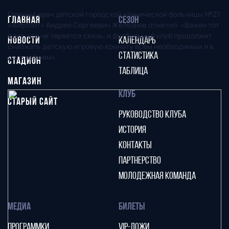
Главный врач детской городской клинической больницы №27
ГЛАВНАЯ
СЕЗОН
«Айболит» Андрей Сергеевич Железнов отметил: «Важен тот
факт, что не теряется связь, и футбольный клуб продолжит
НОВОСТИ
КАЛЕНДАРЬ
снабжать детскую игровую комнату всем необходимым и в
СТАТИСТИКА
дальнейшем».
СТАДИОН
ТАБЛИЦА
МАГАЗИН
КЛУБ
СТАРЫЙ САЙТ
РУКОВОДСТВО КЛУБА
ИСТОРИЯ
КОНТАКТЫ
ПАРТНЕРСТВО
МОЛОДЕЖНАЯ КОМАНДА
МЕДИА
БИЛЕТЫ
ПРОГРАММКИ
VIP-ЛОЖИ