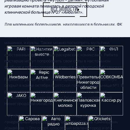
игровая комната появилась в детской городской
ВСЕ НОВОСТИ
клинической больнице №27 «Айболит».
Для маленьких болельщиков, находящихся в больницах, ФК
«Пари Нижний Новгород» создает уютные уголки, в которых
можно поиграть в футбол, в развивающие игры, есть здесь и
машинки, и куклы. Также можно посмотреть мультики,
почитать книжку, порисовать. Клуб выпустил для детей и
собственные футбольные раскраски с комиксами. Ребята
постарше могут попробовать свои силы в настольном
футболе и просто провести время в комфортной обстановке.
Первый игровой уголок нижегородский футбольный клуб
открыл в конце октября в детской городской больнице №1. В
рамках проекта планируется порадовать пациентов
нескольких государственных бюджетных учреждений
Нижегородской области.
– Футбол – это не только матчи на стадионе,
– отметил
генеральный директор ФК «Пари НН» Равиль Камильевич
Измайлов. –
Это спорт, способный вовлечь город и его